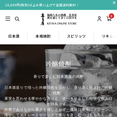
10,000円(税別)以上お買い上げで全国送料無料！
0
日本酒
本格焼酎
スピリッツ
リキュ
吟醸焼酎
香りで楽しむ日本酒蔵の焼酎
日本酒造りで培った吟醸技術を活かし、香り高く仕上げた吟醸
焼酎。
果実を思わせる華やかな香りと、すっきりとした軽快な飲み口
が特長です。
焼酎でありながら重さを感じさせず、後味は非常にクリーン。
冷やしてストレートやロックで香りを楽しむのはもちろん、炭