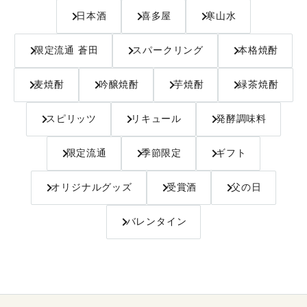
日本酒
喜多屋
寒山水
限定流通 蒼田
スパークリング
本格焼酎
麦焼酎
吟醸焼酎
芋焼酎
緑茶焼酎
スピリッツ
リキュール
発酵調味料
限定流通
季節限定
ギフト
オリジナルグッズ
受賞酒
父の日
バレンタイン