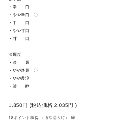
・辛 口
・やや辛口 〇
・中 口
・やや甘口
・甘 口
淡麗度
・淡 麗
・やや淡麗 〇
・やや農淳
・濃 醇
1,850円
(税込価格
2,035円
)
18ポイント獲得
（通常購入時）