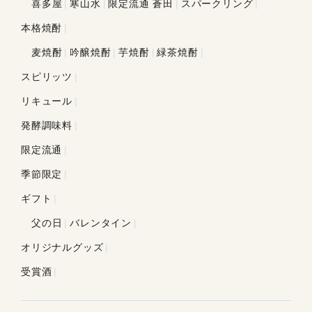
喜多屋
寒山水
限定流通 蒼田
スパークリング
本格焼酎
麦焼酎
吟醸焼酎
芋焼酎
緑茶焼酎
スピリッツ
リキュール
発酵調味料
限定流通
季節限定
ギフト
父の日
バレンタイン
オリジナルグッズ
受賞酒