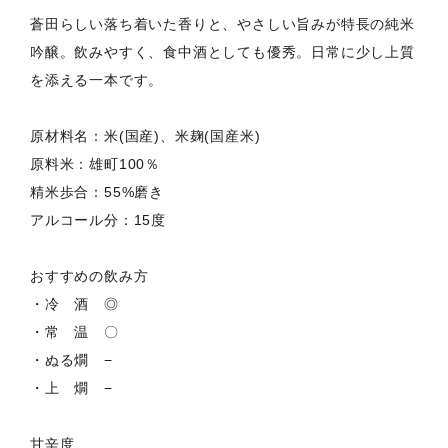
蒼田らしい落ち着いた香りと、やさしい旨みが特長の純米
吟醸。飲みやすく、食中酒としても優秀。日常に少し上質
を添える一本です。
原材料名：米(国産)、米麹(国産米)
原料米：雄町100％
精米歩合：55%磨き
アルコール分：15度
おすすめの飲み方
・冷 酒 ◎
・常 温 〇
・ぬる燗 −
・上 燗 −
甘辛度