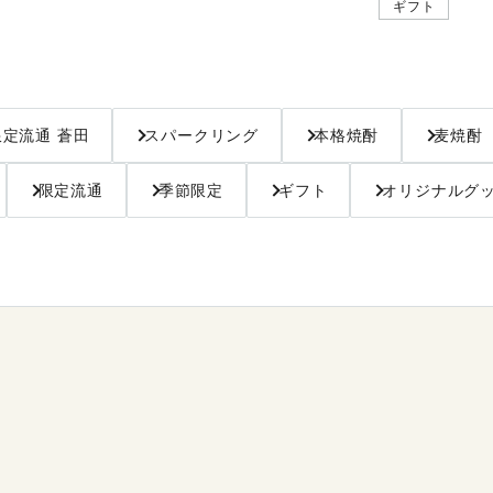
ギフト
限定流通 蒼田
スパークリング
本格焼酎
麦焼酎
限定流通
季節限定
ギフト
オリジナルグ