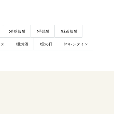
吟醸焼酎
芋焼酎
緑茶焼酎
ッズ
受賞酒
父の日
バレンタイン