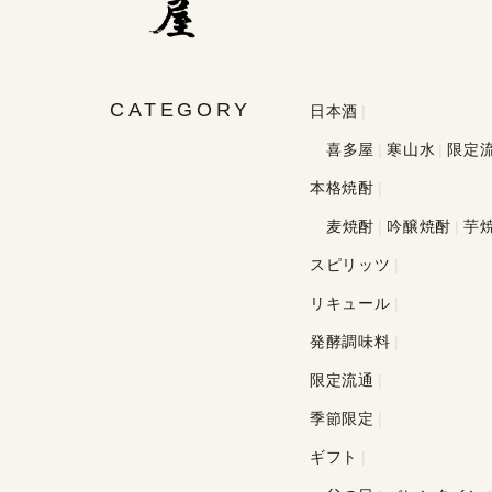
CATEGORY
日本酒
喜多屋
寒山水
限定流
本格焼酎
麦焼酎
吟醸焼酎
芋
スピリッツ
リキュール
発酵調味料
限定流通
季節限定
ギフト