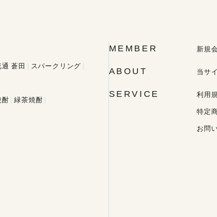
MEMBER
新規
通 蒼田
スパークリング
ABOUT
当サ
SERVICE
利用
焼酎
緑茶焼酎
特定
お問