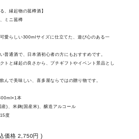
る、縁起物の菰樽酒】
、ミニ菰樽
可愛らしい300mlサイズに仕立てた、遊び心のある一
い普通酒で、日本酒初心者の方にもおすすめです。
クトと縁起の良さから、プチギフトやイベント景品とし
飲んで美味しい、喜多屋ならではの贈り物です。
00ml×1本
国産)、米麹(国産米)、醸造アルコール
15度
税込価格
2,750円
)