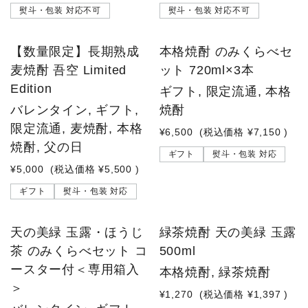
熨斗・包装 対応不可
熨斗・包装 対応不可
品切れ中
【数量限定】長期熟成
本格焼酎 のみくらべセ
麦焼酎 吾空 Limited
ット 720ml×3本
Edition
ギフト, 限定流通, 本格
バレンタイン, ギフト,
焼酎
限定流通, 麦焼酎, 本格
¥6,500
(税込価格
¥7,150
)
焼酎, 父の日
ギフト
熨斗・包装 対応
¥5,000
(税込価格
¥5,500
)
ギフト
熨斗・包装 対応
天の美緑 玉露・ほうじ
緑茶焼酎 天の美緑 玉露
茶 のみくらべセット コ
500ml
ースター付＜専用箱入
本格焼酎, 緑茶焼酎
＞
¥1,270
(税込価格
¥1,397
)