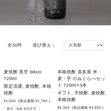
全30件
並び替え：
麦焼酎 美空 bikoo
本格焼酎 喜多屋 米・
720ml
麦・芋 のみくらべセッ
ト 720ml×3本
限定流通, 麦焼酎, 本格
焼酎
ギフト, 芋焼酎, 麦焼酎,
本格焼酎
¥1,600
(税込価格
¥1,760
)
¥4,364
(税込価格
¥4,800
)
熨斗・包装 対応不可