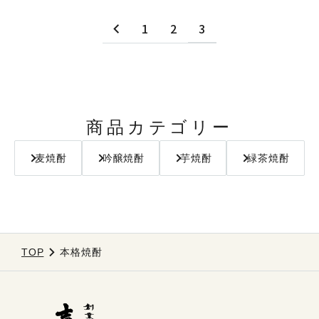
1
2
3
商品カテゴリー
麦焼酎
吟醸焼酎
芋焼酎
緑茶焼酎
TOP
本格焼酎